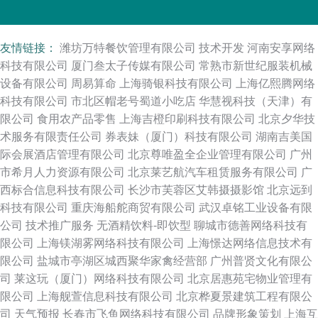
友情链接：
潍坊万特餐饮管理有限公司
技术开发
河南安享网络
科技有限公司
厦门叁太子传媒有限公司
常熟市新世纪服装机械
设备有限公司
周易算命
上海骑银科技有限公司
上海亿熙腾网络
科技有限公司
市北区帽老号蜀道小吃店
华慧视科技（天津）有
限公司
食用农产品零售
上海吉橙印刷科技有限公司
北京夕华技
术服务有限责任公司
券表妹（厦门）科技有限公司
湖南吉美国
际会展酒店管理有限公司
北京尊唯盈全企业管理有限公司
广州
市希月人力资源有限公司
北京莱艺航汽车租赁服务有限公司
广
西标合信息科技有限公司
长沙市芙蓉区艾韩摄摄影馆
北京远到
科技有限公司
重庆海船舵商贸有限公司
武汉卓铭工业设备有限
公司
技术推广服务
无酒精饮料-即饮型
聊城市德善网络科技有
限公司
上海镁湖雾网络科技有限公司
上海憬达网络信息技术有
限公司
盐城市亭湖区城西聚华家禽经营部
广州普贤文化有限公
司
莱这玩（厦门）网络科技有限公司
北京居惠苑宅物业管理有
限公司
上海舰萱信息科技有限公司
北京桦夏景建筑工程有限公
司
天气预报
长春市飞鱼网络科技有限公司
品牌形象策划
上海互