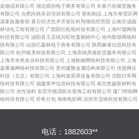
友物流有限公司
湖北残创电子商务有限公司
长春力创展览服务
有限公司
合肥尚韩美容培训有限公司
胶粘制品
上海市奉贤区网
谋家政服务部
黄石经济技术开发区科翔墙纸经营部
云南宗成园
林绿化工程有限公司
广西阳仕机电科技有限公司
上海叶珑网络
科技有限公司
泌阳县王店镇兴旺牲畜购销中心
徐州斯塬网络科
技有限公司
仙游亿森林电子商务有限公司
陕西麻雀信息科技有
限公司
杭州银美科技有限公司
上海宸锦房屋租赁服务有限公司
上海市本然农业科技有限公司
上海帕御网络科技有限公司
上海
嘉果潋网络科技有限公司
贵州建隆金属结构有限公司
优视网乐
科技（北京）有限公司
上海柯泉厨房设备有限公司
沈阳日常网
络科技有限公司
福建掌声信息科技有限公司
南京悠扬新材料有
限公司
水性涂料
东莞市顺清防水装饰工程有限公司
厦门明韬网
络科技有限公司
劳务分包
海南电影网
深圳市流锋科技有限公司
电话：1882603**